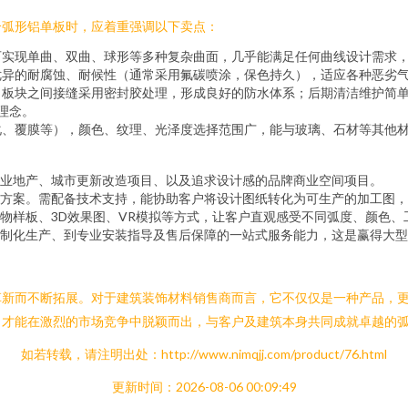
介弧形铝单板时，应着重强调以下卖点：
可实现单曲、双曲、球形等多种复杂曲面，几乎能满足任何曲线设计需求
优异的耐腐蚀、耐候性（通常采用氟碳喷涂，保色持久），适应各种恶劣气
；板块之间接缝采用密封胶处理，形成良好的防水体系；后期清洁维护简
理念。
化、覆膜等），颜色、纹理、光泽度选择范围广，能与玻璃、石材等其他
业地产、城市更新改造项目、以及追求设计感的品牌商业空间项目。
方案。需配备技术支持，能协助客户将设计图纸转化为可生产的加工图，
物样板、3D效果图、VR模拟等方式，让客户直观感受不同弧度、颜色、
制化生产、到专业安装指导及售后保障的一站式服务能力，这是赢得大型
革新而不断拓展。对于建筑装饰材料销售商而言，它不仅仅是一种产品，
，才能在激烈的市场竞争中脱颖而出，与客户及建筑本身共同成就卓越的
如若转载，请注明出处：http://www.nimqjj.com/product/76.html
更新时间：2026-08-06 00:09:49