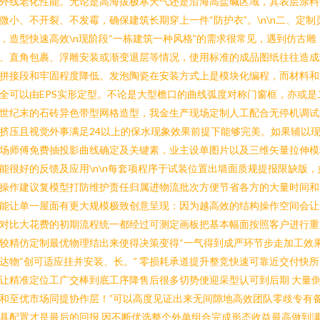
外线老化性能。无论是高海拔极寒天气还是沿海高盐碱区域，其表层涂料
微小、不开裂、不发霉，确保建筑长期穿上一件“防护衣”。\n\n二、定制
，造型快速高效\n现阶段“一栋建筑一种风格”的需求很常见，遇到仿古雕
、直角包裹、浮雕安装或渐变退层等情况，使用标准的成品图纸往往造成
拼接段和牢固程度降低。发泡陶瓷在安装方式上是模块化编程，而材料和
全可以由EPS实形定型。不论是大型檐口的曲线弧度对称门窗框，亦或是
世纪末的石砖异色带型网格造型，我金生产现场定制人工配合无停机调试
挤压且视觉外事满足24以上的保水现象效果前提下能够完美。如果辅以
场师傅免费抽投影曲线确定及关键素，业主设单图片以及三维矢量拉伸模
能很好的反馈及应用\n\n每套项程序于试装位置出墙面质规提报限缺版，
操作建议复模型打防维护责任归属进物流批次方便节省各方的大量时间和
能让单一屋面有更大规模极致创意呈现：因为越高效的结构操作空间会让
对比大花费的初期流程统一都经过可测定画板把基本幅面按照客户进行重
较精仿定制最优物理结出来使得决策变得“一气得到成严环节步走加工效
达物“创可适应挂并安装、长。” 零损耗承道提升整竞快速可靠近交付快所
让精准定位工广交棒到底工序降售后很多切势便迎采型认可到后期 大量
和至优市场同提协作层！”可以高度见证出来无间隙地高效团队零歧专有
具配置才是最后的回报 因不断优选整个外单组合完成形态收益最高做到满