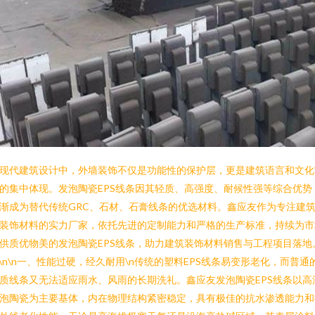
现代建筑设计中，外墙装饰不仅是功能性的保护层，更是建筑语言和文化
的集中体现。发泡陶瓷EPS线条因其轻质、高强度、耐候性强等综合优势
渐成为替代传统GRC、石材、石膏线条的优选材料。鑫应友作为专注建
装饰材料的实力厂家，依托先进的定制能力和严格的生产标准，持续为市
供质优物美的发泡陶瓷EPS线条，助力建筑装饰材料销售与工程项目落地
n\n\n一、性能过硬，经久耐用\n传统的塑料EPS线条易变形老化，而普通
质线条又无法适应雨水、风雨的长期洗礼。鑫应友发泡陶瓷EPS线条以高
泡陶瓷为主要基体，内在物理结构紧密稳定，具有极佳的抗水渗透能力和