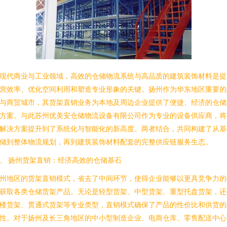
现代商业与工业领域，高效的仓储物流系统与高品质的建筑装饰材料是提
营效率、优化空间利用和塑造专业形象的关键。扬州作为华东地区重要的
与商贸城市，其货架直销业务为本地及周边企业提供了便捷、经济的仓储
方案。与此苏州优美安仓储物流设备有限公司作为专业的设备供应商，将
解决方案提升到了系统化与智能化的新高度。两者结合，共同构建了从基
储到整体物流规划，再到建筑装饰材料配套的完整供应链服务生态。
、 扬州货架直销：经济高效的仓储基石
州地区的货架直销模式，省去了中间环节，使得企业能够以更具竞争力的
获取各类仓储货架产品。无论是轻型货架、中型货架、重型托盘货架，还
楼货架、贯通式货架等专业类型，直销模式确保了产品的性价比和供货的
性。对于扬州及长三角地区的中小型制造企业、电商仓库、零售配送中心