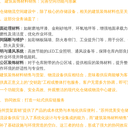
、 建筑装饰材料销售：完善空间功能与形象
仓储物流空间建设中，除了核心的存储设备，相关的建筑装饰材料也至关
。这部分业务涵盖了：
面处理材料
：如耐磨地坪漆、金刚砂地坪、环氧地坪等，增强地面承载力
磨性及清洁度，优化作业环境。
间隔断与维护
：如彩钢板隔墙、防火卷帘门、工业提升门等，用于分区、
、防火及安保。
明与通风系统
：高效节能的LED工业照明、通风设备等，保障仓库内部良
作业环境并降低能耗。
公区装饰材料
：对于仓库附带的办公区域，提供相应的装饰材料，提升整
作环境的舒适性与专业性。
建筑装饰材料销售与货架、物流设备供应相结合，意味着供应商能够为客
供真正意义上的“交钥匙”工程或整体打包服务。客户无需多方协调，即可
一个功能完备、安全高效、外观整洁的现代化仓储或物流中心建设。
、 协同效应：打造一站式供应链服务
扬州货架直销”提供了产品的成本优势与本地化供应便利，“苏州优美安仓
流设备供应”注入了系统化设计与专业集成的能力，而“建筑装饰材料销售
补了基础设施与环境营造的空白。这三者的结合，形成了强大的协同效应